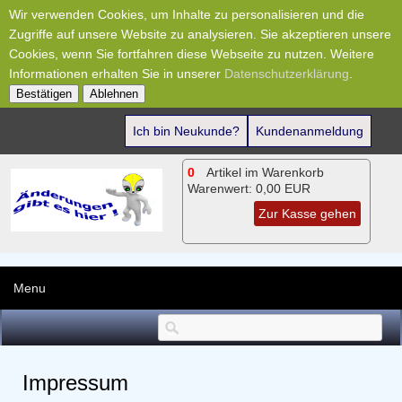
Wir verwenden Cookies, um Inhalte zu personalisieren und die
Zugriffe auf unsere Website zu analysieren. Sie akzeptieren unsere
Cookies, wenn Sie fortfahren diese Webseite zu nutzen. Weitere
Informationen erhalten Sie in unserer
Datenschutzerklärung
.
Bestätigen
Ablehnen
Ich bin Neukunde?
Kundenanmeldung
0
Artikel im Warenkorb
Warenwert:
0,00 EUR
Zur Kasse gehen
Menu
Impressum